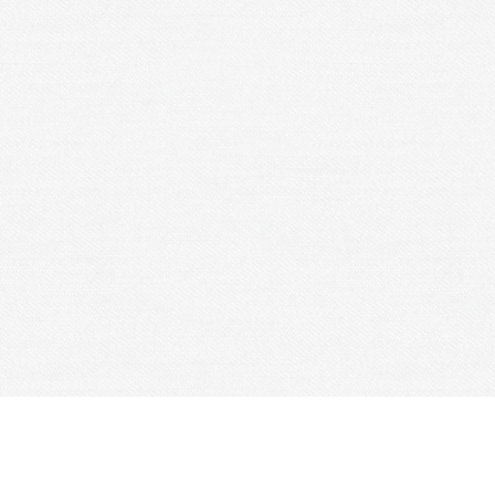
partenaires principaux
LELOUP Frank
PG Groupe
château de bacqueville en Caux