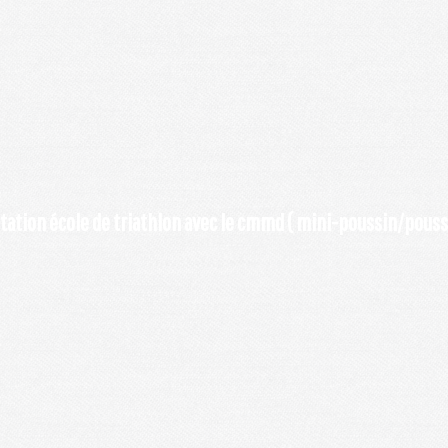
tation école de triathlon avec le cmmd ( mini-poussin/poussi