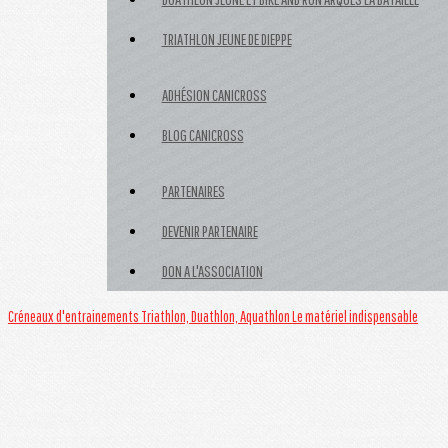
TRIATHLON JEUNE DE DIEPPE
ADHÉSION CANICROSS
BLOG CANICROSS
PARTENAIRES
DEVENIR PARTENAIRE
DON A L'ASSOCIATION
Créneaux d'entrainements
Triathlon, Duathlon, Aquathlon
Le matériel indispensable