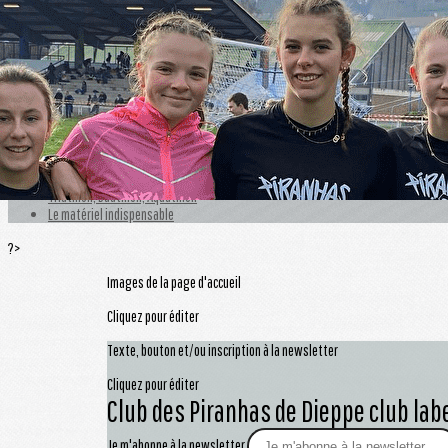
Exporter les lignes sélectionnées
Exporter toutes les colonnes
Exporter uniquement les colonnes affichées
Menu
<
>
Créneaux d'entrainements
Triathlon, Duathlon, Aquathlon
Le matériel indispensable
?>
Images de la page d'accueil
Cliquez pour éditer
Texte, bouton et/ou inscription à la newsletter
Cliquez pour éditer
Club des Piranhas de Dieppe club labe
Je m'abonne à la newsletter