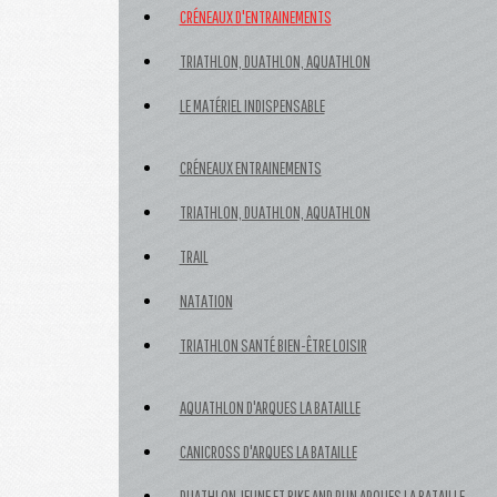
CRÉNEAUX D'ENTRAINEMENTS
TRIATHLON, DUATHLON, AQUATHLON
LE MATÉRIEL INDISPENSABLE
CRÉNEAUX ENTRAINEMENTS
TRIATHLON, DUATHLON, AQUATHLON
TRAIL
NATATION
TRIATHLON SANTÉ BIEN-ÊTRE LOISIR
AQUATHLON D'ARQUES LA BATAILLE
CANICROSS D'ARQUES LA BATAILLE
DUATHLON JEUNE ET BIKE AND RUN ARQUES LA BATAILLE