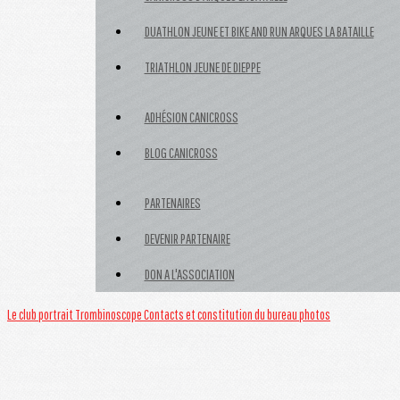
DUATHLON JEUNE ET BIKE AND RUN ARQUES LA BATAILLE
TRIATHLON JEUNE DE DIEPPE
ADHÉSION CANICROSS
BLOG CANICROSS
PARTENAIRES
DEVENIR PARTENAIRE
DON A L'ASSOCIATION
Le club
portrait
Trombinoscope
Contacts et constitution du bureau
photos