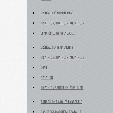
CRÉNEAUX D'ENTRAINEMENTS
TRIATHLON, DUATHLON, AQUATHLON
LE MATÉRIEL INDISPENSABLE
CRÉNEAUX ENTRAINEMENTS
TRIATHLON, DUATHLON, AQUATHLON
TRAIL
NATATION
TRIATHLON SANTÉ BIEN-ÊTRE LOISIR
AQUATHLON D'ARQUES LA BATAILLE
CANICROSS D'ARQUES LA BATAILLE