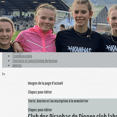
Exporter les lignes sélectionnées
Exporter toutes les colonnes
Exporter uniquement les colonnes affichées
Menu
<
>
Le club
portrait
Trombinoscope
Contacts et constitution du bureau
photos
?>
Images de la page d'accueil
Cliquez pour éditer
Texte, bouton et/ou inscription à la newsletter
Cliquez pour éditer
Club des Piranhas de Dieppe club labe