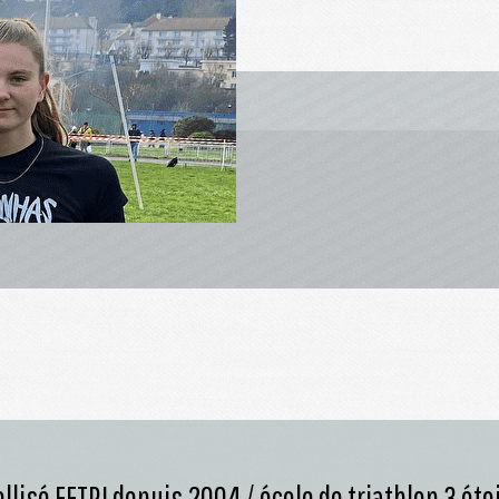
llisé FFTRI depuis 2004 / école de triathlon 3 éto