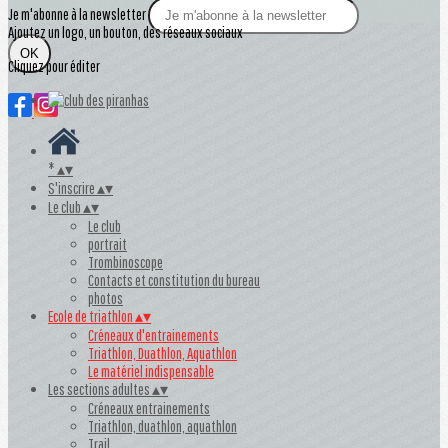
Je m'abonne à la newsletter
Ajoutez un logo, un bouton, des réseaux sociaux
OK
Cliquez pour éditer
*
▴
▾
S'inscrire
▴
▾
Le club
▴
▾
Le club
portrait
Trombinoscope
Contacts et constitution du bureau
photos
Ecole de triathlon
▴
▾
Créneaux d'entrainements
Triathlon, Duathlon, Aquathlon
Le matériel indispensable
Les sections adultes
▴
▾
Créneaux entrainements
Triathlon, duathlon, aquathlon
Trail