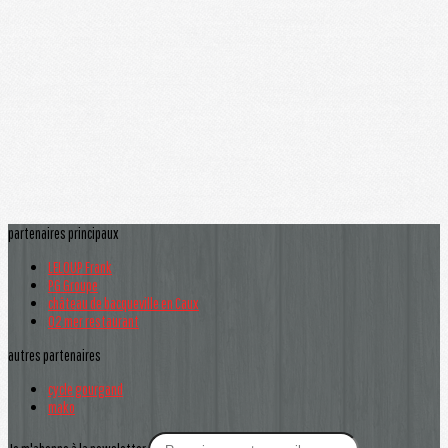
partenaires principaux
LELOUP Frank
PG Groupe
château de bacqueville en Caux
O2 mer restaurant
autres partenaires
cycle gourgand
mako