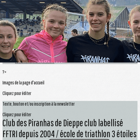
Exporter les lignes sélectionnées
Exporter toutes les colonnes
Exporter uniquement les colonnes affichées
Menu
<
>
Créneaux d'entrainements
Triathlon, Duathlon, Aquathlon
Le matériel indispensable
?>
Images de la page d'accueil
Cliquez pour éditer
Texte, bouton et/ou inscription à la newsletter
Cliquez pour éditer
Club des Piranhas de Dieppe club labellisé
FFTRI depuis 2004 / école de triathlon 3 étoiles