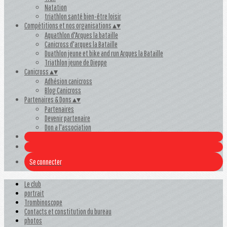
Natation
triathlon santé bien-être loisir
Compétitions et nos organisations
▴
▾
Aquathlon d'Arques la bataille
Canicross d'arques la Bataille
Duathlon jeune et bike and run Arques la Bataille
Triathlon jeune de Dieppe
Canicross
▴
▾
Adhésion canicross
Blog Canicross
Partenaires & Dons
▴
▾
Partenaires
Devenir partenaire
Don a l'association
Se connecter
Le club
portrait
Trombinoscope
Contacts et constitution du bureau
photos