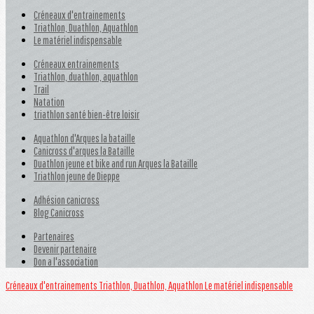
Créneaux d'entrainements
Triathlon, Duathlon, Aquathlon
Le matériel indispensable
Créneaux entrainements
Triathlon, duathlon, aquathlon
Trail
Natation
triathlon santé bien-être loisir
Aquathlon d'Arques la bataille
Canicross d'arques la Bataille
Duathlon jeune et bike and run Arques la Bataille
Triathlon jeune de Dieppe
Adhésion canicross
Blog Canicross
Partenaires
Devenir partenaire
Don a l'association
Créneaux d'entrainements
Triathlon, Duathlon, Aquathlon
Le matériel indispensable