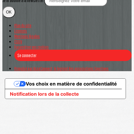
Je m'abonne à la newsletter
OK
Plan du site
Licences
Mentions légales
CGUV
Paramétrer vos cookies
Se connecter
Propulsé par AssoConnect, le logiciel des associations Sportives
Vos choix en matière de confidentialité
Notification lors de la collecte