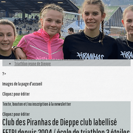
Exporter les lignes sélectionnées
Exporter toutes les colonnes
Exporter uniquement les colonnes affichées
Menu
<
>
Aquathlon d'Arques la bataille
Canicross d'arques la Bataille
Duathlon jeune et bike and run Arques la Bataille
Triathlon jeune de Dieppe
?>
Images de la page d'accueil
Cliquez pour éditer
Texte, bouton et/ou inscription à la newsletter
Cliquez pour éditer
Club des Piranhas de Dieppe club labellisé
FFTRI depuis 2004 / école de triathlon 3 étoiles