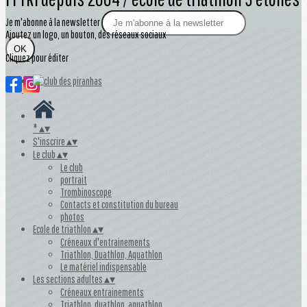
Je m'abonne à la newsletter
Ajoutez un logo, un bouton, des réseaux sociaux
OK
Cliquez pour éditer
*
▴
▾
S'inscrire
▴
▾
Le club
▴
▾
Le club
portrait
Trombinoscope
Contacts et constitution du bureau
photos
Ecole de triathlon
▴
▾
Créneaux d'entrainements
Triathlon, Duathlon, Aquathlon
Le matériel indispensable
Les sections adultes
▴
▾
Créneaux entrainements
Triathlon, duathlon, aquathlon