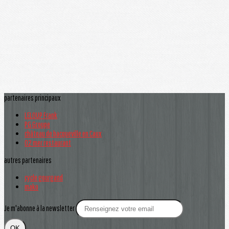
partenaires principaux
LELOUP Frank
PG Groupe
château de bacqueville en Caux
O2 mer restaurant
autres partenaires
cycle gourgand
mako
Je m'abonne à la newsletter
OK