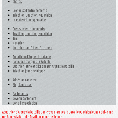
photos
Créneaux d'entrainements
Triathlon, Duathlon, Aquathlon
Le matériel indispensable
Créneaux entrainements
Triathlon, duathlon, aquathlon
Trail
Natation
triathlon santé bien-être loisir
Aquathlon d'Arques la bataille
Canicross d'arques la Bataille
Duathlon jeune et bike and run Arques la Bataille
Triathlon jeune de Dieppe
Adhésion canicross
Blog Canicross
Partenaires
Devenir partenaire
Don a l'association
Aquathlon d'Arques la bataille
Canicross d'arques la Bataille
Duathlon jeune et bike and
run Arques la Bataille
Triathlon jeune de Dieppe