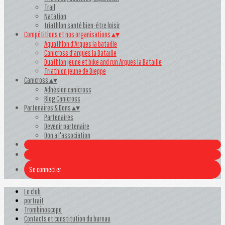
Trail
Natation
triathlon santé bien-être loisir
Compétitions et nos organisations
▴
▾
Aquathlon d'Arques la bataille
Canicross d'arques la Bataille
Duathlon jeune et bike and run Arques la Bataille
Triathlon jeune de Dieppe
Canicross
▴
▾
Adhésion canicross
Blog Canicross
Partenaires & Dons
▴
▾
Partenaires
Devenir partenaire
Don a l'association
Se connecter
Le club
portrait
Trombinoscope
Contacts et constitution du bureau