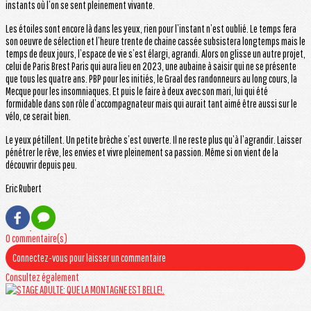
instants où l’on se sent pleinement vivante.
Les étoiles sont encore là dans les yeux, rien pour l’instant n’est oublié. Le temps fera
son oeuvre de sélection et l’heure trente de chaine cassée subsistera longtemps mais le
temps de deux jours, l’espace de vie s’est élargi, agrandi. Alors on glisse un autre projet,
celui de Paris Brest Paris qui aura lieu en 2023, une aubaine à saisir qui ne se présente
que tous les quatre ans. PBP pour les initiés, le Graal des randonneurs au long cours, la
Mecque pour les insomniaques. Et puis le faire à deux avec son mari, lui qui été
formidable dans son rôle d’accompagnateur mais qui aurait tant aimé être aussi sur le
vélo, ce serait bien.
Le yeux pétillent. Un petite brèche s’est ouverte. Il ne reste plus qu’à l’agrandir. Laisser
pénétrer le rêve, les envies et vivre pleinement sa passion. Même si on vient de la
découvrir depuis peu.
Eric Rubert
0 commentaire(s)
Connectez-vous pour laisser un commentaire
Consultez également