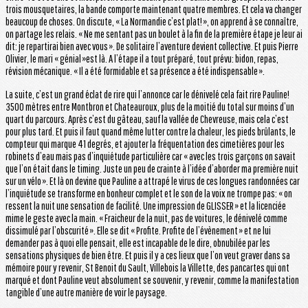
trois mousquetaires, la bande comporte maintenant quatre membres. Et cela va changer
beaucoup de choses. On discute, « La Normandie c’est plat! », on apprend à se connaître,
on partage les relais. « Ne me sentant pas un boulet à la fin de la première étape je leur ai
dit: je repartirai bien avec vous ». De solitaire l’aventure devient collective. Et puis Pierre
Olivier, le mari « génial »est là. A l’étape il a tout préparé, tout prévu: bidon, repas,
révision mécanique. « Il a été formidable et sa présence a été indispensable ».
La suite, c’est un grand éclat de rire qui l’annonce car le dénivelé cela fait rire Pauline!
3500 mètres entre Montbron et Chateauroux, plus de la moitié du total sur moins d’un
quart du parcours. Après c’est du gâteau, sauf la vallée de Chevreuse, mais cela c’est
pour plus tard. Et puis il faut quand même lutter contre la chaleur, les pieds brûlants, le
compteur qui marque 41 degrés, et ajouter la fréquentation des cimetières pour les
robinets d’eau mais pas d’inquiétude particulière car « avec les trois garçons on savait
que l’on était dans le timing. Juste un peu de crainte à l’idée d’aborder ma première nuit
sur un vélo ». Et là on devine que Pauline a attrapé le virus de ces longues randonnées car
l’inquiétude se transforme en bonheur complet et le son de la voix ne trompe pas: « on
ressent la nuit une sensation de facilité. Une impression de GLISSER » et la licenciée
mime le geste avec la main. « Fraicheur de la nuit, pas de voitures, le dénivelé comme
dissimulé par l’obscurité ». Elle se dit « Profite. Profite de l’évènement » et ne lui
demander pas à quoi elle pensait, elle est incapable de le dire, obnubilée par les
sensations physiques de bien être. Et puis il y a ces lieux que l’on veut graver dans sa
mémoire pour y revenir, St Benoit du Sault, Villebois la Villette, des pancartes qui ont
marqué et dont Pauline veut absolument se souvenir, y revenir, comme la manifestation
tangible d’une autre manière de voir le paysage.