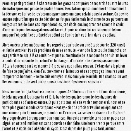
Premier petit problème: à Chateauroux les garçons ont prévu de repartir à quatre heures
du matin après une pause de quatre heures. Hésitation, questionnement et finalement
la décision est prise de les accompagner après un repos relatif dans la voiture. On devine
encore aujourd’hui que cette décision ne fut pas facile mais le charme de ces parcours au
long cours réside dans ces impondérables, ces décisions importantes comme le choix
d’une route pour les navigateurs solitaires. Et puis ce choix fut certainement le bon
puisque l’objectif fixé et répété au début de l’entretien est : finir dans les délais.
Alors on écarte les indécisions, les regrets et on roule sur une étape courte (120 kms!)
et facile vers Mer. Pas de problème de mise en route, « vent de face tout le dimanche, on
est partis vite. Oh là là ça roulait » et puis autre miracle de la randonnée de nuit, un lever
à l’aube d’un rideau de fer, celui d’un boulanger, d’un café. « Je n’avais pas sommeil.
J’étais heureuse car à ce moment là je savais que j’allais réussir. J’étais dans le plaisir
de faire ce que j’aime. Rien d’autre » même si la Beauce et ses paysages linéaires vont
tempérer ce bonheur: « Je me suis ennuyée, mais ennuyée. Horrible. Des champs. Du vert.
Des éoliennes. et le vent qui ne nous a pas lâché. Des heures sans fin ».
Mais comme tout, la Beauce a une fin et après 460 bornes et un arrêt d’une demi heure,
le délai moyen, il faut repartir et là, la bande des quatre remonte des dizaines de
participants et d’autres encore. Et puis patatras, elle ne va rien remonter du tout et ne
verra plus grand monde car Stépane « Patay » tient à préciser Pauline en épelant son
nom comme pour l’exorciser, le maudire ou l’excuser, va casser sa chaine et la légèreté
du groupe devient brusquement un handicap. On reste ensemble tenu par un pacte non
signé, on attend inutilement sans pouvoir ne rien faire. Une heure trente perdue entre
l’arrêt et la décision d’abandon du cyclo. C’est dur et des jours plus tard, aucune