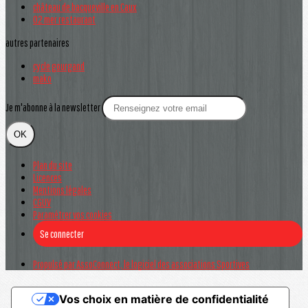
château de bacqueville en Caux
O2 mer restaurant
autres partenaires
cycle gourgand
mako
Je m'abonne à la newsletter
OK
Plan du site
Licences
Mentions légales
CGUV
Paramétrer vos cookies
Se connecter
Propulsé par AssoConnect, le logiciel des associations Sportives
Vos choix en matière de confidentialité