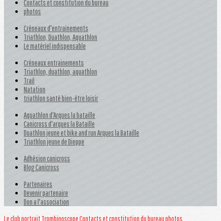
Contacts et constitution du bureau
photos
Créneaux d'entrainements
Triathlon, Duathlon, Aquathlon
Le matériel indispensable
Créneaux entrainements
Triathlon, duathlon, aquathlon
Trail
Natation
triathlon santé bien-être loisir
Aquathlon d'Arques la bataille
Canicross d'arques la Bataille
Duathlon jeune et bike and run Arques la Bataille
Triathlon jeune de Dieppe
Adhésion canicross
Blog Canicross
Partenaires
Devenir partenaire
Don a l'association
Le club
portrait
Trombinoscope
Contacts et constitution du bureau
photos