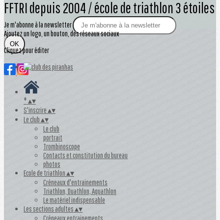
FFTRI depuis 2004 / école de triathlon 3 étoiles
Je m'abonne à la newsletter
Ajoutez un logo, un bouton, des réseaux sociaux
OK
Cliquez pour éditer
*
▴
▾
S'inscrire
▴
▾
Le club
▴
▾
Le club
portrait
Trombinoscope
Contacts et constitution du bureau
photos
Ecole de triathlon
▴
▾
Créneaux d'entrainements
Triathlon, Duathlon, Aquathlon
Le matériel indispensable
Les sections adultes
▴
▾
Créneaux entrainements