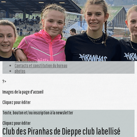
Exporter les lignes sélectionnées
Exporter toutes les colonnes
Exporter uniquement les colonnes affichées
Menu
<
>
Le club
portrait
Trombinoscope
Contacts et constitution du bureau
photos
?>
Images de la page d'accueil
Cliquez pour éditer
Texte, bouton et/ou inscription à la newsletter
Cliquez pour éditer
Club des Piranhas de Dieppe club labellisé