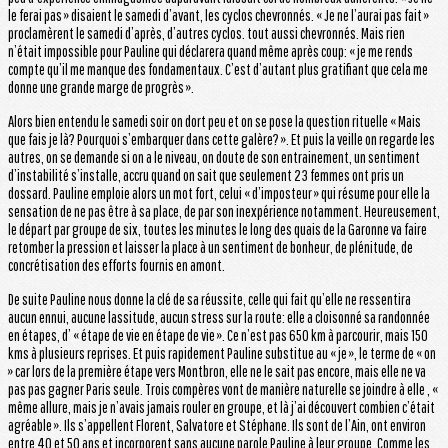
le ferai pas » disaient le samedi d’avant, les cyclos chevronnés. « Je ne l’aurai pas fait »
proclamèrent le samedi d’après, d’autres cyclos. tout aussi chevronnés. Mais rien
n’était impossible pour Pauline qui déclarera quand même après coup: « je me rends
compte qu’il me manque des fondamentaux. C’est d’autant plus gratifiant que cela me
donne une grande marge de progrès ».
Alors bien entendu le samedi soir on dort peu et on se pose la question rituelle « Mais
que fais je là? Pourquoi s’embarquer dans cette galère? ». Et puis la veille on regarde les
autres, on se demande si on a le niveau, on doute de son entrainement, un sentiment
d’instabilité s’installe, accru quand on sait que seulement 23 femmes ont pris un
dossard. Pauline emploie alors un mot fort, celui « d’imposteur » qui résume pour elle la
sensation de ne pas être à sa place, de par son inexpérience notamment. Heureusement,
le départ par groupe de six, toutes les minutes le long des quais de la Garonne va faire
retomber la pression et laisser la place à un sentiment de bonheur, de plénitude, de
concrétisation des efforts fournis en amont.
De suite Pauline nous donne la clé de sa réussite, celle qui fait qu’elle ne ressentira
aucun ennui, aucune lassitude, aucun stress sur la route: elle a cloisonné sa randonnée
en étapes, d’ « étape de vie en étape de vie ». Ce n’est pas 650 km à parcourir, mais 150
kms à plusieurs reprises. Et puis rapidement Pauline substitue au « je », le terme de « on
» car lors de la première étape vers Montbron, elle ne le sait pas encore, mais elle ne va
pas pas gagner Paris seule. Trois compères vont de manière naturelle se joindre à elle , «
même allure, mais je n’avais jamais rouler en groupe, et là j’ai découvert combien c’était
agréable ». Ils s’appellent Florent, Salvatore et Stéphane. Ils sont de l’Ain, ont environ
entre 40 et 50 ans et incorporent sans aucune parole Pauline à leur groupe. Comme les