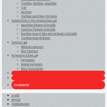
Triathlon, duathlon, aquathlon
Trail
Natation
triathlon santé bien-être loisir
Compétitions et nos organisations
▴
▾
Aquathlon d'Arques la bataille
Canicross d'arques la Bataille
Duathlon jeune et bike and run Arques la Bataille
Triathlon jeune de Dieppe
Canicross
▴
▾
Adhésion canicross
Blog Canicross
Partenaires & Dons
▴
▾
Partenaires
Devenir partenaire
Don a l'association
Se connecter
Le club
portrait
Trombinoscope