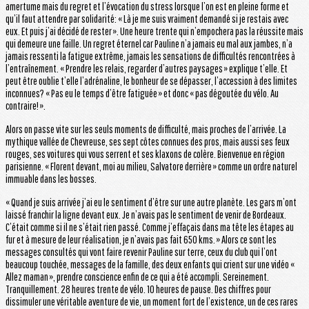
amertume mais du regret et l’évocation du stress lorsque l’on est en pleine forme et
qu’il faut attendre par solidarité: « Là je me suis vraiment demandé si je restais avec
eux. Et puis j’ai décidé de rester ». Une heure trente qui n’empochera pas la réussite mais
qui demeure une faille. Un regret éternel car Pauline n’a jamais eu mal aux jambes, n’a
jamais ressenti la fatigue extrême, jamais les sensations de difficultés rencontrées à
l’entraînement. « Prendre les relais, regarder d’autres paysages » explique t’elle. Et
peut être oublie t’elle l’adrénaline, le bonheur de se dépasser, l’accession à des limites
inconnues? « Pas eu le temps d’être fatiguée » et donc « pas dégoutée du vélo. Au
contraire! ».
Alors on passe vite sur les seuls moments de difficulté, mais proches de l’arrivée. La
mythique vallée de Chevreuse, ses sept côtes connues des pros, mais aussi ses feux
rouges, ses voitures qui vous serrent et ses klaxons de colère. Bienvenue en région
parisienne. « Florent devant, moi au milieu, Salvatore derrière » comme un ordre naturel
immuable dans les bosses.
« Quand je suis arrivée j’ai eu le sentiment d’être sur une autre planète. Les gars m’ont
laissé franchir la ligne devant eux. Je n’avais pas le sentiment de venir de Bordeaux.
C’était comme si il ne s’était rien passé. Comme j’effaçais dans ma tête les étapes au
fur et à mesure de leur réalisation, je n’avais pas fait 650 kms. » Alors ce sont les
messages consultés qui vont faire revenir Pauline sur terre, ceux du club qui l’ont
beaucoup touchée, messages de la famille, des deux enfants qui crient sur une vidéo «
Allez maman », prendre conscience enfin de ce qui a été accompli. Sereinement.
Tranquillement. 28 heures trente de vélo. 10 heures de pause. Des chiffres pour
dissimuler une véritable aventure de vie, un moment fort de l’existence, un de ces rares